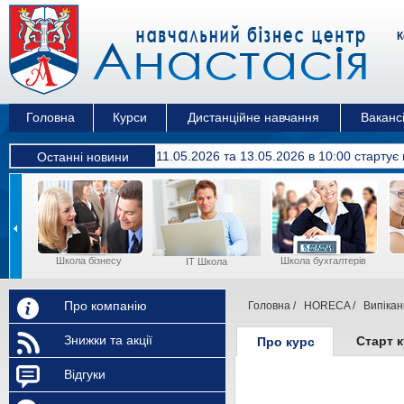
К
Головна
Курси
Дистанційне навчання
Вакансі
11.05.2026 та 13.05.2026 в 10:00 cтартує
Останні новини
Школа бізнесу
Школа бухгалтерів
IT Школа
Про компанію
Головна
/
HORECA
/
Випікан
Знижки та акції
Старт 
Про курс
Відгуки