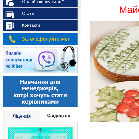
Онлайн консультації
Майс
Статті
Контакти
Зателефонуйте мені
Свідоцтво
Ліцензія