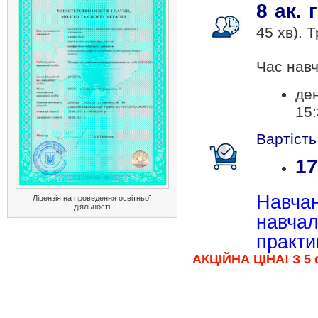
8 ак. 
45 хв). Т
Час навч
ден
15:
Вартість
17
Навч
Ліцензія на проведення освітньої
діяльності
навча
практи
АКЦІЙНА ЦІНА! З 5 