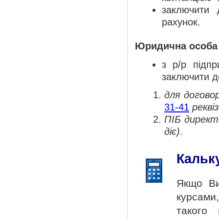
заключити 
рахунок.
Юридична особа 
з р/р підп
заключити д
для догово
31-41
рекві
ПІБ директ
діє)
.
Кальк
Якщо Ви
курсами
такого