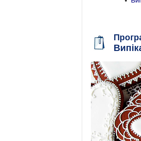
Вип
Прогр
Випік