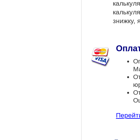
калькул
калькул
знижку, 
Оплат
Оп
Ma
О
ю
От
Ощ
Перейти 