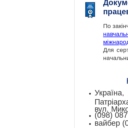
Докум
праце
По закі
навчаль
міжнарод
Для сер
начальн
Україн
Патріар
вул. Мик
(098) 087
вайбер (0