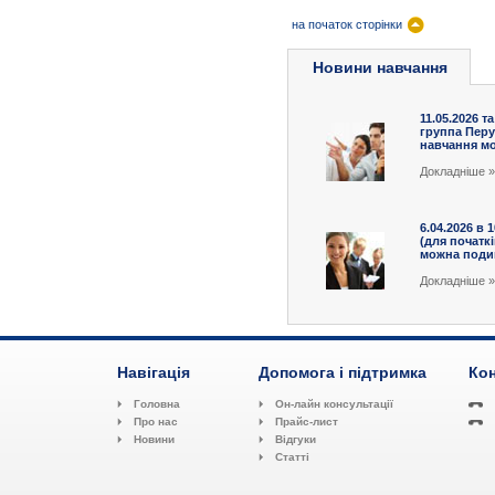
на початок сторінки
Новини навчання
11.05.2026 та
группа Перу
навчання мож
Докладніше »
6.04.2026 в 
(для початк
можна подив
Докладніше »
Навігація
Допомога і підтримка
Кон
Головна
Он-лайн консультації
Про нас
Прайс-лист
Новини
Відгуки
Статті