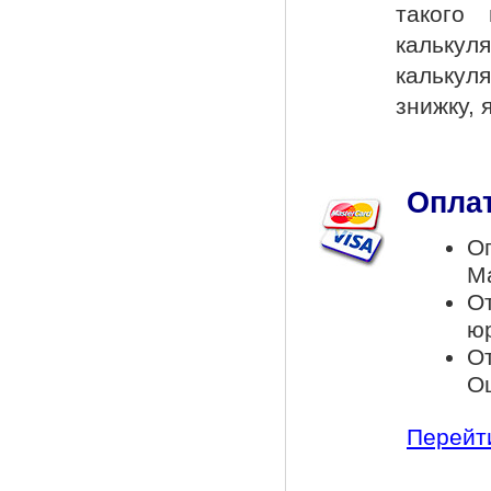
такого
калькул
калькул
знижку, 
Оплат
Оп
Ma
О
ю
От
Ощ
Перейти 