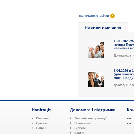
на початок сторінки
Новини навчання
11.05.2026 та
группа Перу
навчання мож
Докладніше »
6.04.2026 в 
(для початк
можна подив
Докладніше »
Навігація
Допомога і підтримка
Кон
Головна
Он-лайн консультації
Про нас
Прайс-лист
Новини
Відгуки
Статті