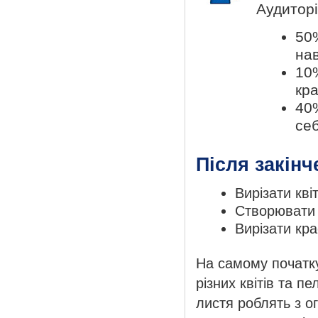
Аудиторі
50%
нав
10
кра
40%
себ
Після закінч
Вирізати кві
Створювати ї
Вирізати кра
На самому початку
різних квітів та п
листя роблять з ог