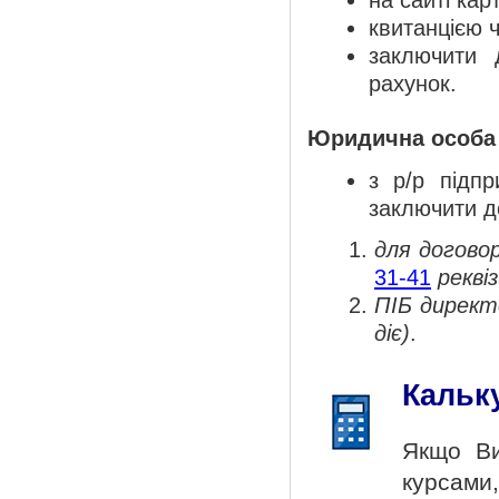
на сайті кар
квитанцією 
заключити 
рахунок.
Юридична особа 
з р/р підп
заключити д
для догово
31-41
рекві
ПІБ директ
діє)
.
Кальк
Якщо Ви
курсами