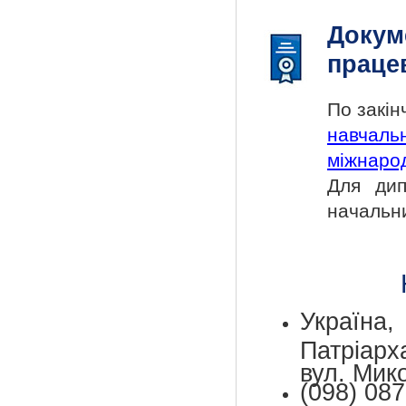
Докум
праце
По закі
навчаль
міжнарод
Для дип
начальн
Україн
Патріар
вул. Мик
(098) 087