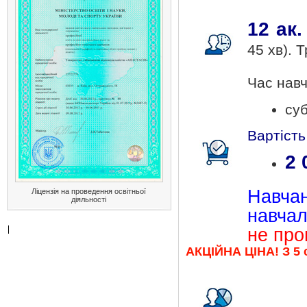
12 ак.
45 хв). 
Час навч
суб
Вартість
2 
Навчан
Ліцензія на проведення освітньої
діяльності
навчал
не про
АКЦІЙНА ЦІНА! З 5 