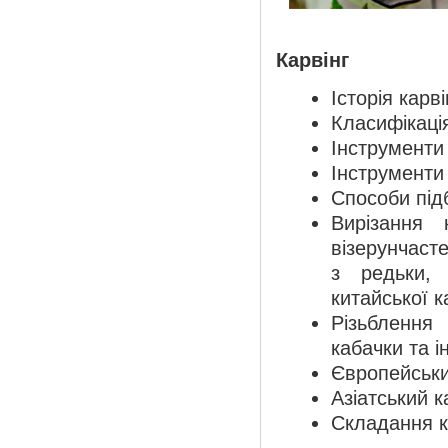
Карвінг
Історія карві
Класифікаці
Інструменти
Інструменти
Способи підб
Вирізання 
візерунчасте
з редьки, 
китайської ка
Різьблення
кабачки та ін
Європейськи
Азіатський ка
Складання к