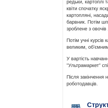
редьки, картоплі т
квіти спочатку яс
картопляні, насад
барвник. Потім ш
зроблене з овочів 
Потім учні курсів
великим, об'ємним
У вартість навчан
"Ультрамаркет" сп
Після закінчення 
роботодавців.
Струк