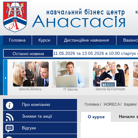
К
Головна
Курси
Дистанційне навчання
Вакансі
11.05.2026 та 13.05.2026 в 10:00 cтартує
Останні новини
Школа бізнесу
Школа бухгалтерів
IT Школа
Про компанію
Головна
/
HORECA
/
Карвінг
Знижки та акції
Начало 
О курсе
Відгуки