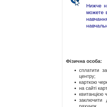
Нижче н
можете в
навчан
навчальн
Фізична особа:
сплатити з
центру;
карткою чер
на сайті кар
квитанцією 
заключити 
рахунок.