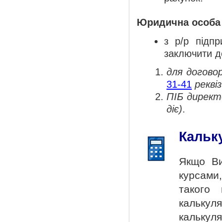
Юридична особа 
з р/р підп
заключити д
для догово
31-41
рекві
ПІБ директ
діє)
.
Кальк
Якщо Ви
курсами
такого
калькул
калькул