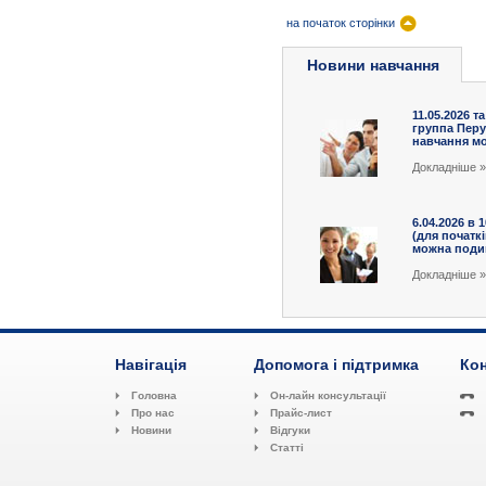
на початок сторінки
Новини навчання
11.05.2026 та
группа Перу
навчання мож
Докладніше »
6.04.2026 в 
(для початк
можна подив
Докладніше »
Навігація
Допомога і підтримка
Кон
Головна
Он-лайн консультації
Про нас
Прайс-лист
Новини
Відгуки
Статті