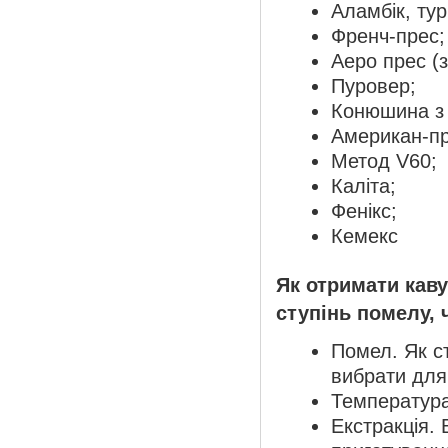
Аламбік, тур
Френч-прес;
Аеро прес (
Пуровер;
Конюшина з
Американ-пр
Метод V60;
Каліта;
Фенікс;
Кемекс
Як отримати кав
ступінь помелу, 
Помел. Як с
вибрати для 
Температура
Екстракція. 