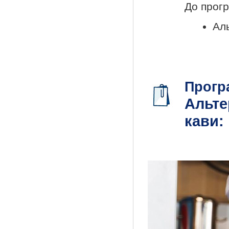
До прогр
Ал
Прогр
Альте
кави: