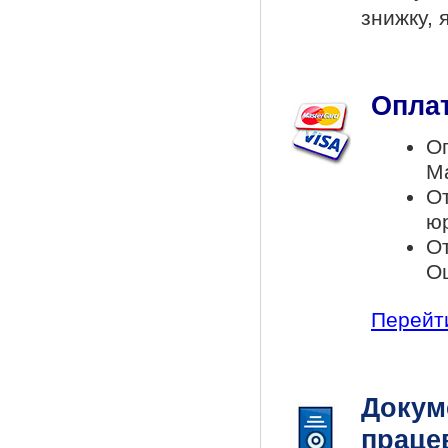
знижку, 
Оплат
Оп
Ma
О
ю
От
Ощ
Перейти 
Докум
праце