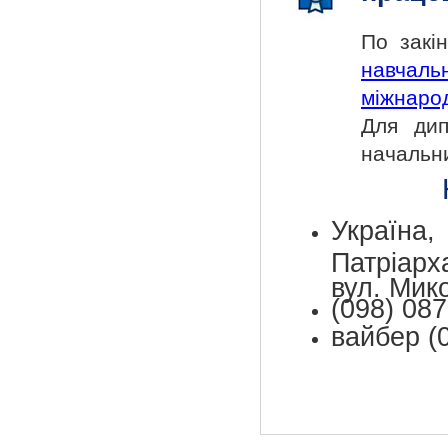
По закі
навчал
міжнарод
Для дип
начальн
Україн
Патріар
вул. Мик
(098) 087
вайбер (0