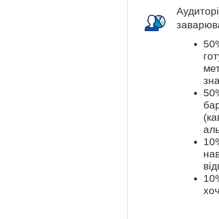
Аудито
заварюва
50
го
ме
зна
50
ба
(к
ал
10%
нав
від
10
хоч