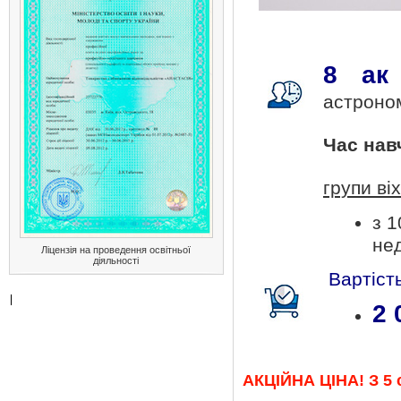
8 ак
астроном
Час навч
групи ві
з 1
нед
Ліцензія на проведення освітньої
діяльності
Вартіст
2 
АКЦІЙНА ЦІНА! З 5 