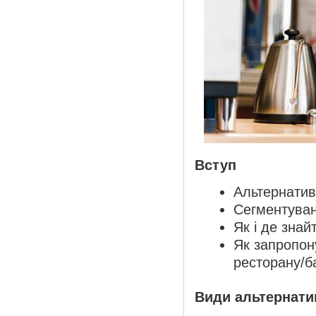
Вступ
Альтернатив
Сегментуван
Як і де знай
Як запропон
ресторану/б
Види альтернати