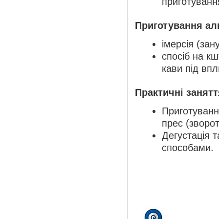
приготування
Приготування ал
імерсія (зан
спосіб на к
кави під впл
Практичні занятт
Приготуванн
прес (зворо
Дегустація т
способами.