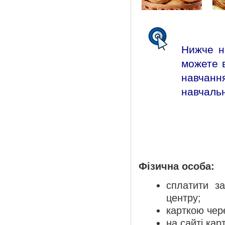
Нижче н
можете в
навчан
навчальн
Фізична особа:
сплатити з
центру;
карткою чер
на сайті кар