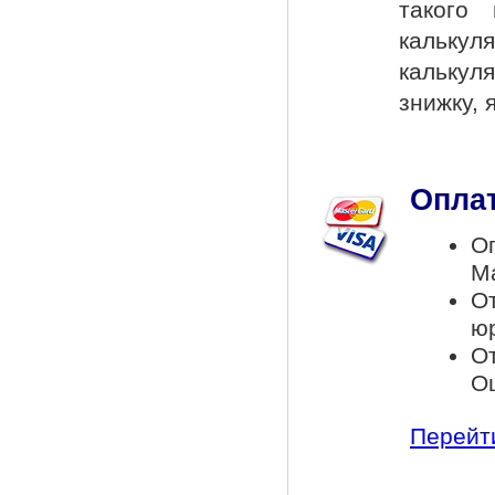
такого
калькул
калькул
знижку, 
Оплат
Оп
Ma
О
ю
От
Ощ
Перейти 