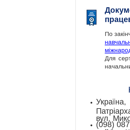
Докум
праце
По закі
навчаль
міжнарод
Для сер
начальн
Україн
Патріар
вул. Мик
(098) 087