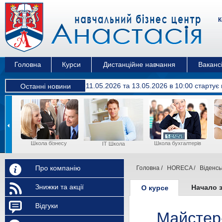
К
Головна
Курси
Дистанційне навчання
Вакансі
11.05.2026 та 13.05.2026 в 10:00 cтартує
Останні новини
Школа бізнесу
Школа бухгалтерів
IT Школа
Про компанію
Головна
/
HORECA
/
Віденсь
Знижки та акції
Начало 
О курсе
Відгуки
Майстер-