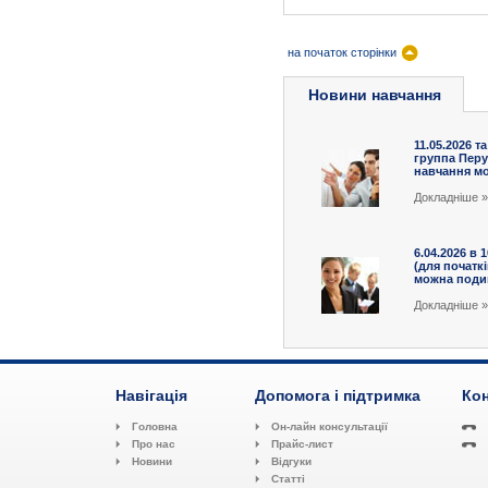
на початок сторінки
Новини навчання
11.05.2026 та
группа Перу
навчання мож
Докладніше »
6.04.2026 в 
(для початк
можна подив
Докладніше »
Навігація
Допомога і підтримка
Кон
Головна
Он-лайн консультації
Про нас
Прайс-лист
Новини
Відгуки
Статті