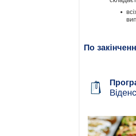
всі
вип
По закінченн
Прогр
Віденс