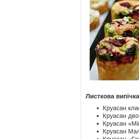
Листкова випічка
Круасан кла
Круасан дв
Круасан «М
Круасан Ма