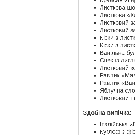
Круасан «Г
Листкова шо
Листкова «К
Листковий з
Листковий з
Кіски з лист
Кіски з лист
Ванільна бу
Снек із лист
Листковий к
Равлик «Мал
Равлик «Ван
Яблучна сло
Листковий п
Здобна випічка:
Італійська 
Куглоф з фі