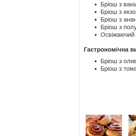
Бріош з ван
Бріош з екз
Бріош з ана
Бріош з пол
Освіжаючий
Гастрономічна ви
Бріош з оли
Бріош з том