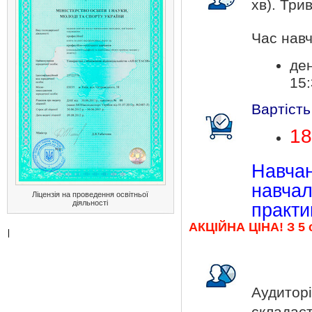
хв). Три
Час навч
ден
15:
Вартість
18
Навч
навча
Ліцензія на проведення освітньої
діяльності
практи
АКЦІЙНА ЦІНА! З 5 
Аудито
складаєт