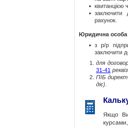
квитанцією 
заключити 
рахунок.
Юридична особа 
з р/р підп
заключити д
для догово
31-41
рекві
ПІБ директ
діє)
.
Кальк
Якщо Ви
курсами