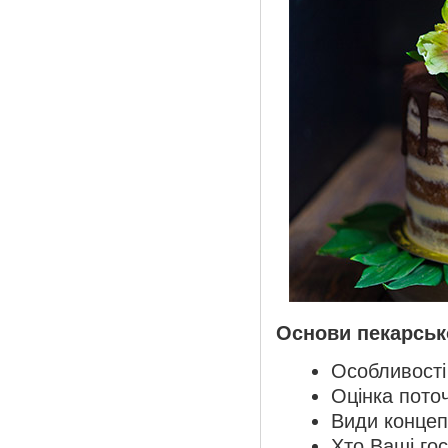
Основи пекарсько
Особливості
Оцінка поточ
Види концепц
Хто Ваші гос