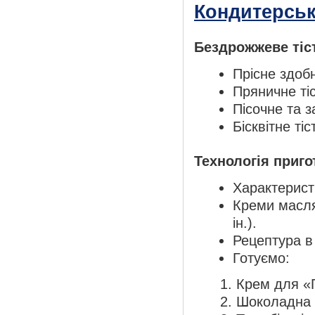
Кондитерськ
Бездрожжеве тіс
Прісне здобн
Пряничне тіс
Пісочне та з
Бісквітне тіс
Технологія приго
Характеристи
Креми масля
ін.).
Рецептура в
Готуємо:
Крем для «
Шоколадна 