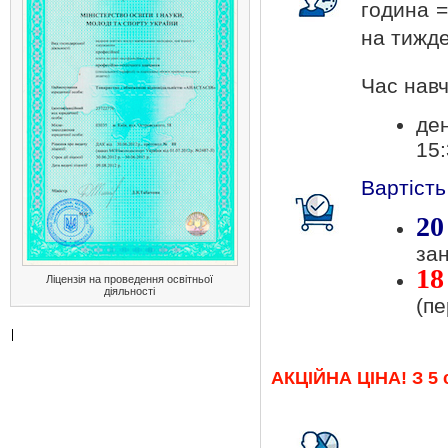
година =
на тижде
Час навч
ден
15:
Вартість
20
зан
18
Ліцензія на проведення освітньої
діяльності
(пе
АКЦІЙНА ЦІНА! З 5 