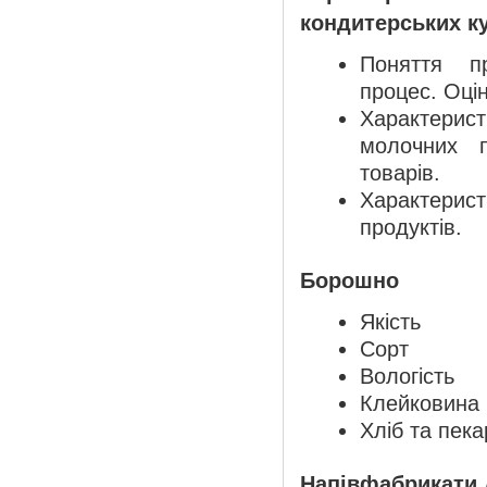
кондитерських к
Поняття пр
процес. Оці
Характерис
молочних п
товарів.
Характерист
продуктів.
Борошно
Якість
Сорт
Вологість
Клейковина
Хліб та пека
Напівфабрикати 