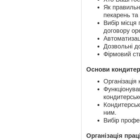
Як правильн
пекарень та
Вибір місця 
договору ор
Автоматизаці
Дозвольні до
Фірмовий ст
Основи кондитер
Організація
Функціонува
кондитерськ
Кондитерськ
ним.
Вибір профе
Організація прац