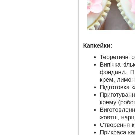
Капкейки:
Теоретичні о
Випічка кіль
фондани. П
крем, лимон
Підготовка к
Приготуванн
крему (робот
Виготовленн
жовтці, нарци
Створення к
Прикраса кап