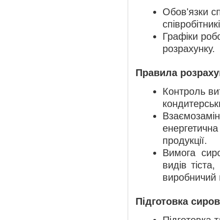
Обов'язки сп
співробітникі
Графіки роб
розрахунку.
Правила розраху
Контроль ви
кондитерськ
Взаємозамінн
енергетична 
продукції.
Вимога сир
видів тіста,
виробничий 
Підготовка сиров