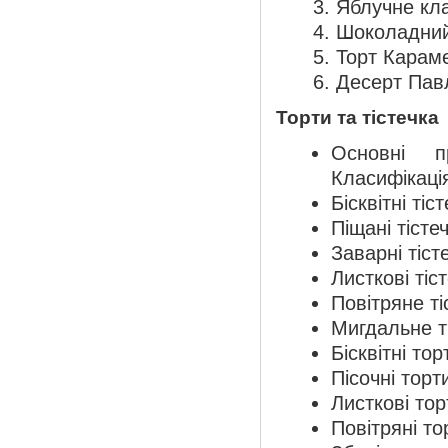
Яблучне кл
Шоколадний
Торт Карам
Десерт Пав
Торти та тістечка
Основні п
Класифікація
Бісквітні ті
Піщані тістеч
Заварні тіст
Листкові тіст
Повітряне ті
Мигдальне ті
Бісквітні тор
Пісочні торт
Листкові тор
Повітряні то