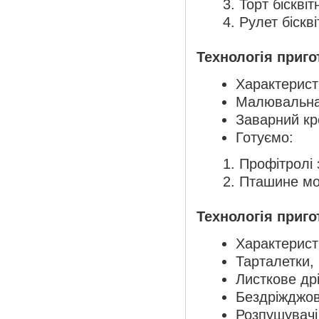
Торт біскві
Рулет біскв
Технологія приго
Характерист
Малювальна
Заварний к
Готуємо:
Профітролі 
Пташине мо
Технологія приго
Характеристи
Тарталетки, 
Листкове дрі
Бездріжджов
Розпушувачі