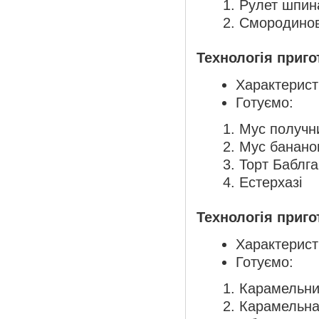
Рулет шпин
Смородинов
Технологія приго
Характеристи
Готуємо:
Мус получн
Мус банано
Торт Баблг
Естерхазі
Технологія приго
Характеристи
Готуємо:
Карамельни
Карамельна