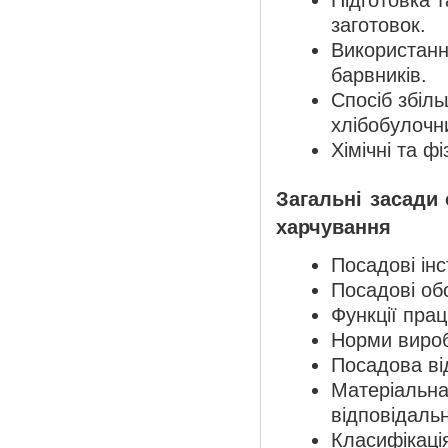
Підготовка т
заготовок.
Використання
барвників.
Спосіб збіл
хлібобулочн
Хімічні та ф
Загальні засади 
харчування
Посадові інс
Посадові об
Функції прац
Норми вироб
Посадова ві
Матеріальн
відповідальн
Класифікаці