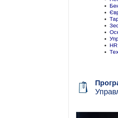
Бе
Єв
Тар
Зеф
Ос
Упр
HR
Те
Прогр
Управ