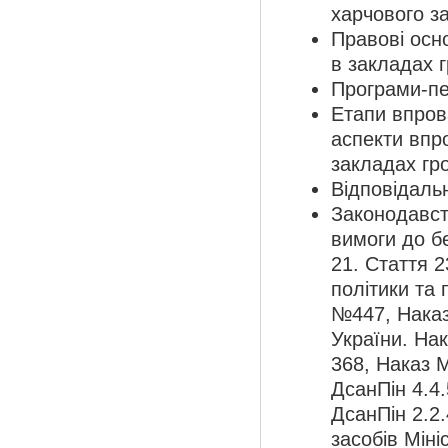
харчового з
Правові осн
в закладах 
Програми-пе
Етапи впров
аспекти впр
закладах гр
Відповідаль
Законодавст
вимоги до бе
21. Стаття 2
політики та
№447, Наказ
України. Н
368, Наказ
ДсанПін 4.4.
ДсанПін 2.2
засобів Міні