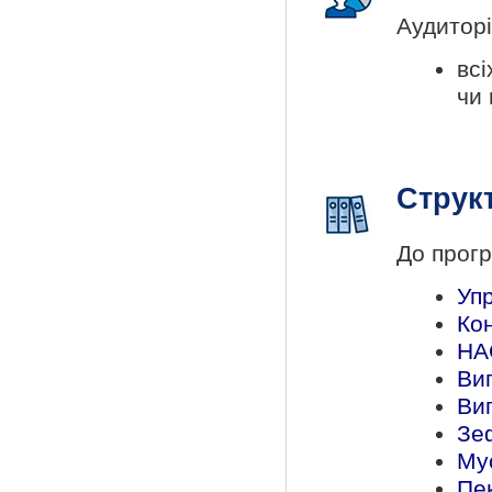
Аудиторі
вс
чи
Струк
До прогр
Упр
Ко
HA
Вип
Вип
Зе
Му
Пе