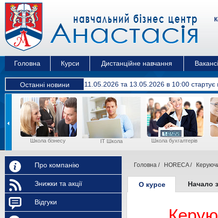
К
Головна
Курси
Дистанційне навчання
Вакансі
11.05.2026 та 13.05.2026 в 10:00 cтартує
Останні новини
Школа бізнесу
Школа бухгалтерів
IT Школа
Про компанію
Головна
/
HORECA
/
Керуюч
Знижки та акції
Начало 
О курсе
Відгуки
Керую