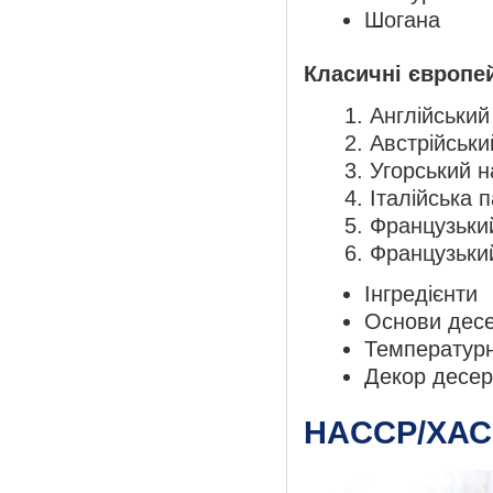
Шогана
Класичні європей
Англійський
Австрійськ
Угорський н
Італійська 
Французьки
Французьки
Інгредієнти
Основи десе
Температур
Декор десер
HACCP/ХАС