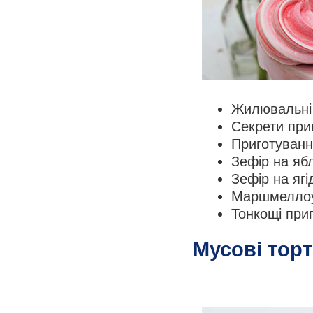
Жилювальні 
Секрети при
Приготування
Зефір на яб
Зефір на ягі
Маршмеллоу 
Тонкощі при
Мусові торт