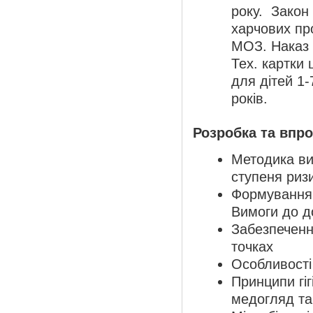
року. Закон
харчових про
МОЗ. Наказ 
Тех. картки
для дітей 1-
років.
Розробка та впр
Методика ви
ступеня ризи
Формування 
Вимоги до до
Забезпечення
точках
Особливості
Принципи гі
медогляд та 