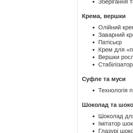
Зберігання т
Крема, вершки
Олійний кре
Заварний к
Патісьєр
Крем для «п
Вершки росл
Стабілізато
Суфле та муси
Технологія 
Шоколад та шоко
Шоколад для
Імітатор шо
Глазурі шоко