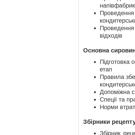
напівфабрик
Проведення 
кондитерськ
Проведення 
відходів
Основна сировин
Підготовка 
етап
Правила збе
кондитерськ
Допоміжна с
Спеції та п
Норми втра
Збірники рецепт
Збірник рец