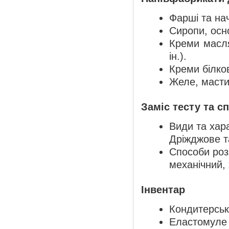
Фарші та нач
Сиропи, осн
Креми масля
ін.).
Креми білков
Желе, масти
Заміс тесту та с
Види та хара
Дріжджове т
Способи роз
механічний, 
Інвентар
Кондитерськ
Еластомуле 