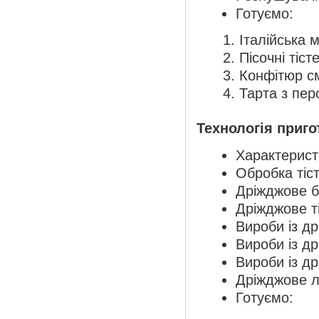
Готуємо:
Італійська 
Пісочні тіс
Конфітюр с
Тарта з пер
Технологія приго
Характерист
Обробка тіст
Дріжджове б
Дріжджове т
Вироби із др
Вироби із др
Вироби із др
Дріжджове ли
Готуємо: