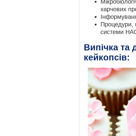
Мікробіологі
харчових пр
Інформування
Процедури, 
системи НА
Випічка та 
кейкопсів: