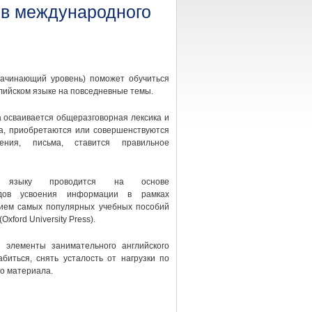
ов международного
начинающий уровень) поможет обучиться
лийском языке на повседневные темы.
а осваивается общеразговорная лексика и
ка, приобретаются или совершенствуются
ения, письма, ставится правильное
у языку проводится на основе
одов усвоения информации в рамках
нием самых популярных учебных пособий
xford University Press).
 элементы занимательного английского
абиться, снять усталость от нагрузки по
о материала.