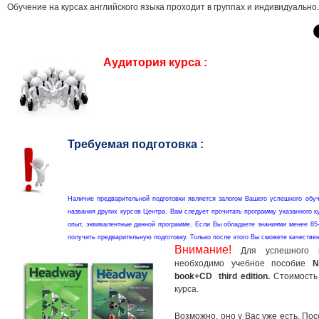
Обучение на курсах английского языка проходит в группах и индивидуально.
Аудитория курса :
Требуемая подготовка :
Наличие предварительной подготовки является залогом Вашего успешного обуч
названия других курсов Центра. Вам следует прочитать программу указанного к
опыт, эквивалентные данной программе. Если Вы обладаете знаниями менее 85
получить предварительную подготовку. Только после этого Вы сможете качестве
Внимание
!
Для успешного п
необходимо учебное пособие
N
book+CD third edition.
Стоимость 
курса.
Возможно, оно у Вас уже есть. По