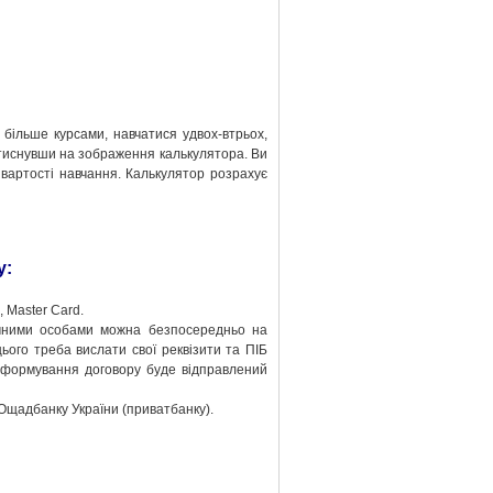
більше курсами, навчатися удвох-втрьох,
атиснувши на зображення калькулятора. Ви
вартості навчання. Калькулятор розрахує
у:
 Master Card.
чними особами можна безпосередньо на
ього треба вислати свої реквізити та ПІБ
 формування договору буде відправлений
Ощадбанку України (приватбанку).