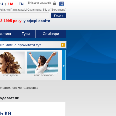
Вхід для слухачів
RU
UA
EN
|
|
.Київ, ул.Патріарха М.Скрипника, 58. м."Вокзальна"
95 року
у сфері освіти
алтинг
Тури
Семінари
ня можно прочитати тут. ...
Школа краси
Школа психології
Школа фотографії
Business Eng
дународного менеджмента
одаватели
зыка