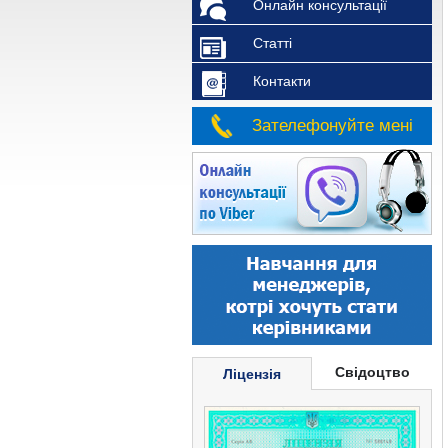
Онлайн консультації
Статті
Контакти
Зателефонуйте мені
Свідоцтво
Ліцензія