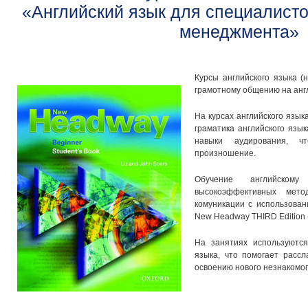
«Английский язык для специалист
менеджмента»
Курсы английского языка (
грамотному общению на анг
На курсах английского язык
граматика английского язы
навыки аудирования, чт
произношение.
Обучение английском
высокоэффективных мет
комуникации с использова
New Headway THIRD Edition (O
На занятиях используются
языка, что помогает рассл
освоению нового незнакомог