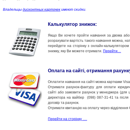
Владельцы
дисконтных карточек
имеют скидки.
Калькулятор знижок:
Якщо Ви хочете пройти навчання за двома або 
розрахувати вартість такого навчання можна, н
перейдете на сторінку з онлайн-калькулятором 
знижку, яку Ви можете отримати.
Перейти....
Оплата на сайті, отримання рахунк
Оплатити навчання на сайті можна картками Visa,
Отримати рахунок-фактуру для оплати юриди
сайті або замовити рахунок у менеджера (для ц
директора на вайбер (098) 087-31-41 та після
договір та рахунок.
Отримати квитанцію на оплату через відділення 
Перейти на сторінку .....