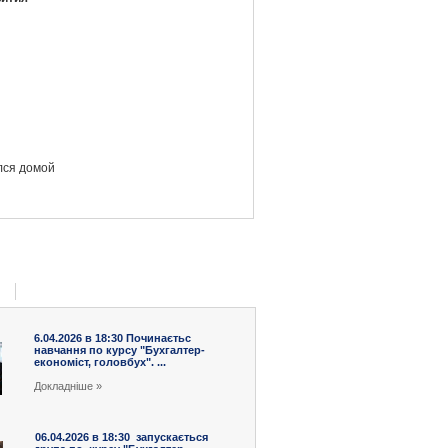
лся домой
6.04.2026 в 18:30 Починаєтьс
навчання по курсу "Бухгалтер-
економіст, головбух". ...
Докладніше »
06.04.2026 в 18:30 запускається