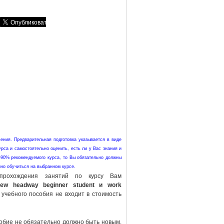
ения. Предварительная подготовка указывается в виде
урса и самостоятельно оценить, есть ли у Вас знания и
-90% рекомендуемого курса, то Вы обязательно должны
нно обучиться на выбранном курсе.
рохождения занятий по курсу Вам
ew headway beginner student и work
учебного пособия не входит в стоимость
собие не обязательно должно быть новым.