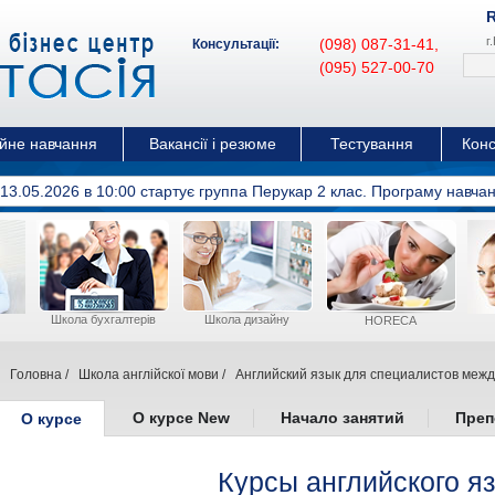
г
(098) 087-31-41,
Консультації:
(095) 527-00-70
З 19
ійне навчання
Вакансії і резюме
Тестування
Конс
 13.05.2026 в 10:00 cтартує группа Перукар 2 клас. Програму навчан
Школа бухгалтерів
Школа дизайну
HORECA
Головна
/
Школа англійскої мови
/
Английский язык для специалистов меж
О курсе New
Начало занятий
Преп
О курсе
Курсы английского я