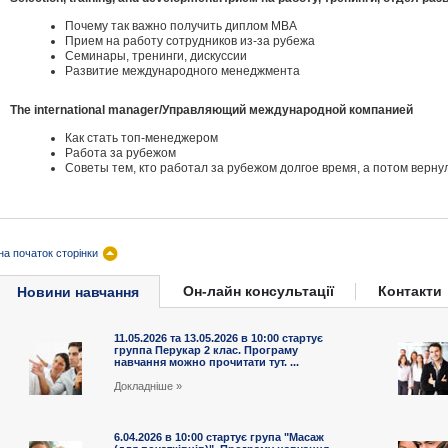
Почему так важно получить диплом MBA
Прием на работу сотрудников из-за рубежа
Семинары, тренинги, дискуссии
Развитие международного менеджмента
The international manager/Управляющий международной компанией
Как стать топ-менеджером
Работа за рубежом
Советы тем, кто работал за рубежом долгое время, а потом верну
на початок сторінки
Он-лайн консультації
Контакти
Новини навчання
11.05.2026 та 13.05.2026 в 10:00 cтартує
группа Перукар 2 клас. Програму
навчання можно прочитати тут. ...
Докладніше »
6.04.2026 в 10:00 стартує група "Масаж