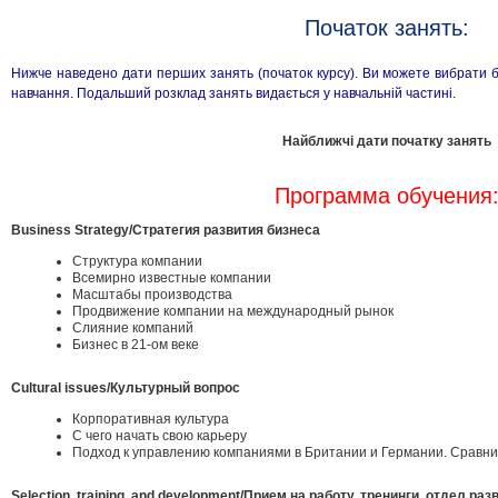
Початок занять:
Нижче наведено дати перших занять (початок курсу). Ви можете вибрати б
навчання. Подальший розклад занять видається у навчальній частині.
Найближчі дати початку занять
Программа обучения
Business Strategy/Стратегия развития бизнеса
Структура компании
Всемирно известные компании
Масштабы производства
Продвижение компании на международный рынок
Слияние компаний
Бизнес в 21-ом веке
Cultural issues/Культурный вопрос
Корпоративная культура
С чего начать свою карьеру
Подход к управлению компаниями в Британии и Германии. Сравни
Selection, training, and development/Прием на работу, тренинги, отдел раз