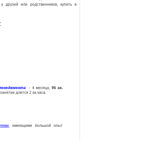
у друзей или родственников, купить в
:
о менеджмента
- 4 месяца,
96 ак.
 занятие длится 2 ак.часа.
елями
, имеющими большой опыт