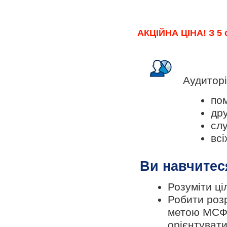
АКЦІЙНА ЦІНА! З 5 
Аудиторі
пом
дру
слу
всі
Ви навчитес
Розуміти ці
Робити розр
метою МСФЗ
орієнтувати