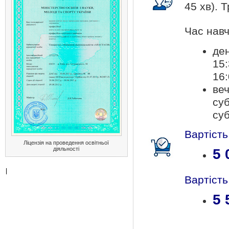
45 хв). Т
Час навч
ден
15:
16:
веч
суб
суб
Вартість
Ліцензія на проведення освітньої
діяльності
5 
Вартість
5 