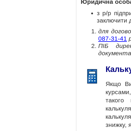
Юридична особа
з р/р підп
заключити 
для догов
087-31-41
ПІБ дире
документа 
Кальк
Якщо Ви
курсами
такого
калькул
калькул
знижку, 