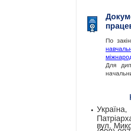
Докум
праце
По закі
навчал
міжнарод
Для дип
начальн
Україн
Патріар
вул. Мик