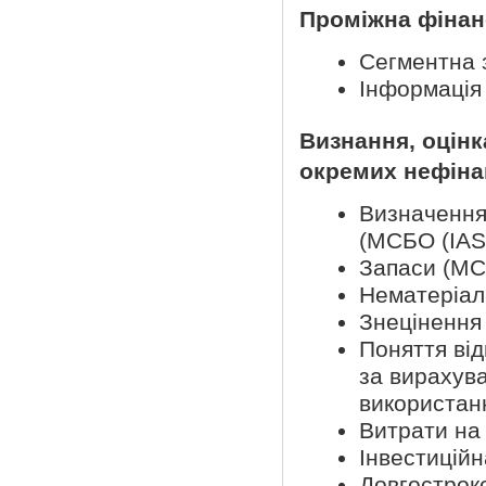
Проміжна фінанс
Сегментна з
Інформація 
Визнання, оцінк
окремих нефіна
Визначення 
(МСБО (IAS
Запаси (МС
Нематеріал
Знецінення 
Поняття від
за вирахува
використанн
Витрати на
Інвестиційн
Довгостроко