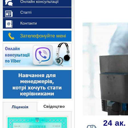
Онлайн консультації
Статті
Контакти
Зателефонуйте мені
Свідоцтво
Ліцензія
24 ак