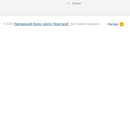
Статті
© 2026
Навчальний бізнес-центр "Анастасія".
Всі права захищені.
Нагору