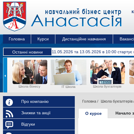
К
Головна
Курси
Дистанційне навчання
Вакансі
11.05.2026 та 13.05.2026 в 10:00 cтартує
Останні новини
Школа бізнесу
Школа бухгалтерів
IT Школа
Про компанію
Головна
/
Школа бухгалтерів
Знижки та акції
Начало 
О курсе
Відгуки