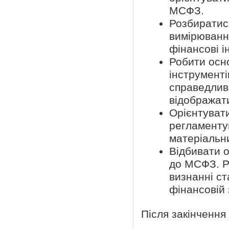
МСФЗ.
Розбиратися
вимірювання
фінансові і
Робити осно
інструмент
справедлив
відображати
Орієнтуват
регламентую
матеріальни
Відбивати о
до МСФЗ. Ро
визнанні ст
фінансовій 
Після закінченн