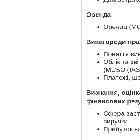
Оренда
Оренда (МС
Винагороди пра
Поняття ви
Облік та зв
(МСБО (IAS
Платежі, що
Визнання, оцінк
фінансових резу
Сфера заст
виручки
Прибуток на