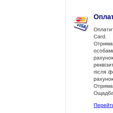
Оплат
Оплатит
Card.
Отрима
особам
рахуно
реквізи
після ф
рахунок
Отрим
Ощадбан
Перейти 