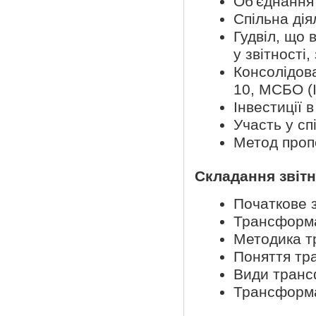
Об'єднання 
Спільна дія
Гудвіл, що 
у звітності
Консолідова
10, МСБО (I
Інвестиції 
Участь у сп
Метод проп
Складання звітн
Початкове 
Трансформа
Методика т
Поняття тр
Види транс
Трансформа