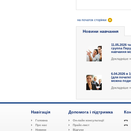
на початок сторінки
Новини навчання
11.05.2026 та
группа Перу
навчання мож
Докладніше »
6.04.2026 в 
(для початк
можна подив
Докладніше »
Навігація
Допомога і підтримка
Кон
Головна
Он-лайн консультації
Про нас
Прайс-лист
Новини
Відгуки