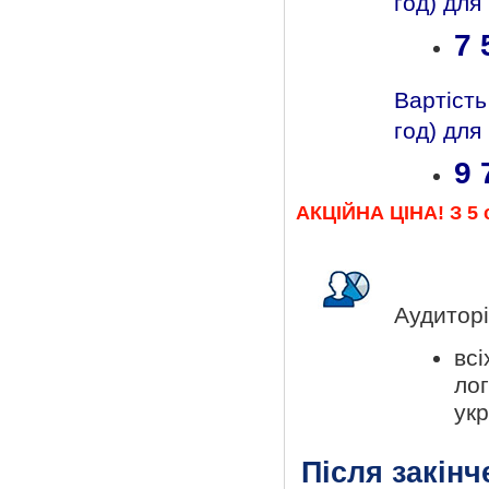
год) для
7 
Вартість
год) для
9 
АКЦІЙНА ЦІНА! З 5 
Аудиторі
всі
ло
укр
Після закінч