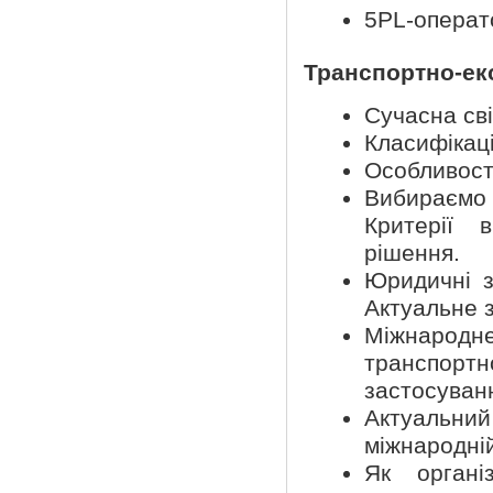
5PL-операт
Транспортно-ек
Сучасна св
Класифікаці
Особливості
Вибираємо
Критерії 
рішення.
Юридичні з
Актуальне 
Міжнарод
транспорт
застосуван
Актуальн
міжнародній
Як органі