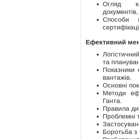
Огляд ком
документів,
Способи 
сертифікаці
Ефективний мен
Логістични
та плануван
Показники 
вантажів.
Основні по
Методи ефе
Ганта.
Правила дис
Проблемні 
Застосуван
Боротьба з 