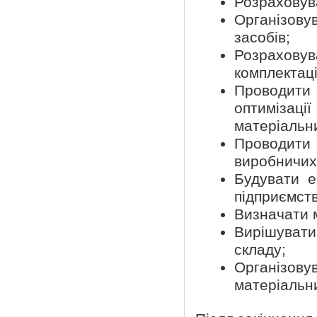
Розраховув
Організову
засобів;
Розраховув
комплектаці
Проводити
оптиміза
матеріальни
Проводити в
виробничих 
Будувати е
підприємств
Визначати 
Вирішувати
складу;
Організо
матеріальни