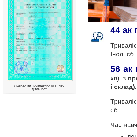
44 ак
Триваліс
Іноді сб.
56 ак
хв) з
про
і склад).
Ліцензія на проведення освітньої
діяльності
Триваліс
сб.
Час навч
ден