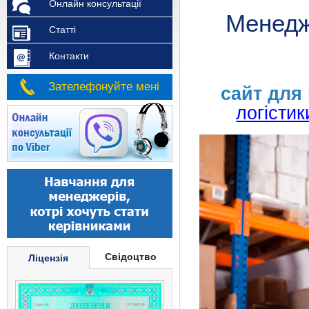
Онлайн консультації
Менедж
Статті
Контакти
Зателефонуйте мені
сайт для
логістик
Свідоцтво
Ліцензія