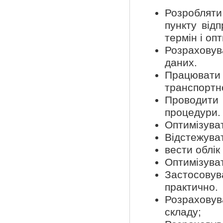
Розробляти
пункту від
термін і оп
Розраховув
даних.
Працювати 
транспортн
Проводити
процедури.
Оптимізуват
Відстежува
вести облік
Оптимізува
Застосову
практично.
Розраховув
складу;