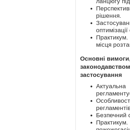
ланцюгу пі
Перспектив
рішення.
Застосува
оптимізації
Практикум.
місця розт
Основні вимоги
законодавством 
застосування
Актуальн
регламентує
Особливост
регламентів
Безпечний с
Практикум
пожежогасін