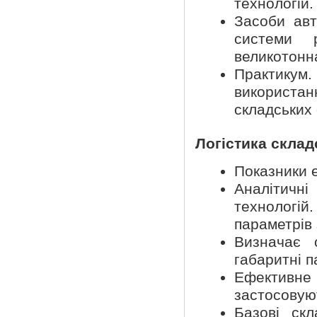
технологій.
Засоби авт
системи р
великотонн
Практикум
використанн
складських 
Логістика склад
Показники е
Аналітичн
технологі
параметрів 
Визначає о
габаритні п
Ефективне 
застосовуют
Базові скл