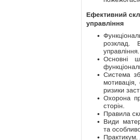
Ефективний скл
управління
Функціонал
розклад. В
управління.
Основні ш
функціональ
Система зб
мотивація,
ризики заст
Охорона пр
сторін.
Правила ск
Види матер
та особливо
Практикум. 