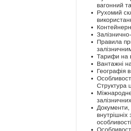
вагонний т
Рухомий скл
використан
Контейнерн
Залізнично
Правила пр
залізнични
Тарифи на 
Вантажні на
Географія 
Особливост
Структура ц
Міжнародне
залізнични
Документи,
внутрішніх 
особливості
Особливості