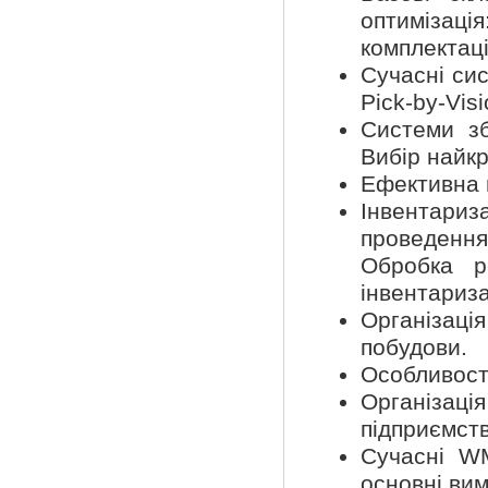
оптимізац
комплектаці
Сучасні сис
Pick-by-Visi
Системи зб
Вибір найкр
Ефективна 
Інвентариз
проведенн
Обробка ре
інвентариза
Організаці
побудови.
Особливості
Організац
підприємств
Сучасні WM
основні ви