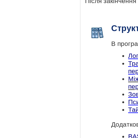
Після закінченн
Струк
В програ
Лог
Тр
пе
Мі
пе
Зо
Пси
Та
Додатков
BA