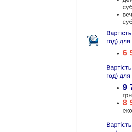
суб
веч
суб
Вартість
год) для 
6 
Вартіст
год) для 
9 
грн
8 
ек
Вартість