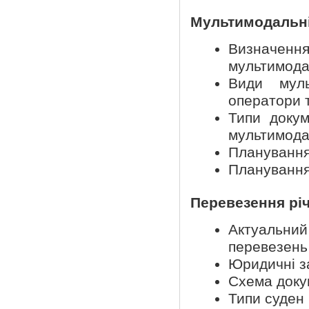
Мультимодальні
Визначен
мультимода
Види муль
оператори 
Типи докум
мультимода
Планування 
Планування 
Перевезення рі
Актуальний 
перевезень
Юридичні з
Схема докум
Типи суден