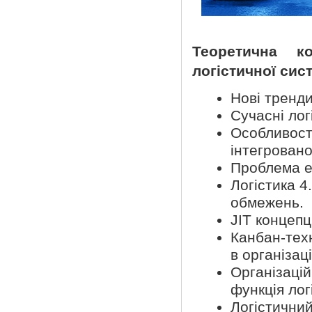
Теоретична к
логістичної сис
Нові тренди 
Сучасні лог
Особливост
інтегровано
Проблема еф
Логістика 4
обмежень.
JIT концепці
Канбан-техн
в організаці
Організацій
функція лог
Логістичний