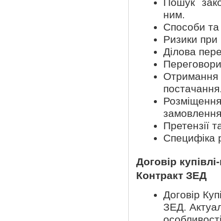
Пошук зак
ним.
Способи та
Ризики при 
Ділова пере
Переговори
Отримання 
постачання
Розміщен
замовлення
Претензії т
Специфіка р
Договір купівлі
Контракт ЗЕД
Договір Куп
ЗЕД. Актуал
особливост