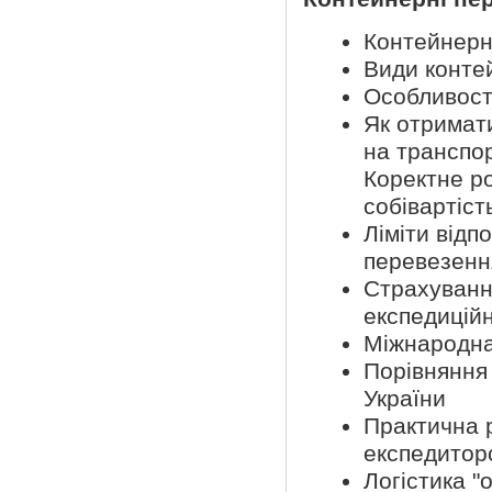
Контейнерн
Види конте
Особливост
Як отримат
на транспор
Коректне р
собівартіст
Ліміти відп
перевезенн
Страхуванн
експедиційн
Міжнародна
Порівняння
України
Практична р
експедиторс
Логістика "