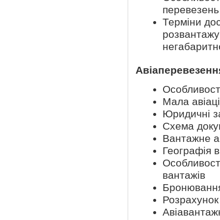
перевезень
Терміни до
розвантажув
негабаритно
Авіаперевезенн
Особливост
Мала авіаці
Юридичні з
Схема докум
Вантажне а
Географія 
Особливост
вантажів
Бронювання
Розрахунок 
Авіавантаж