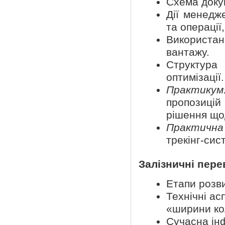
Схема докум
Дії менедж
та операції
Використа
вантажу.
Структура
оптимізації.
Практикум
пропозиці
рішення що
Практична
трекінг-сис
Залізничні пере
Етапи розви
Технічні ас
«ширини кол
Сучасна ін