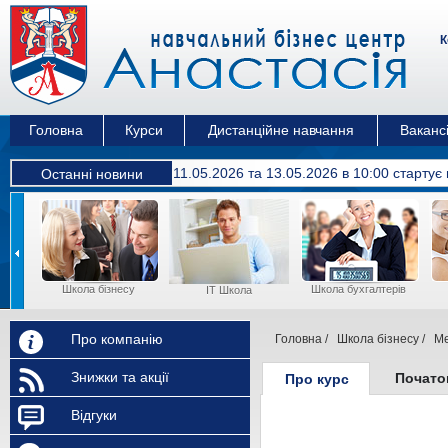
К
Головна
Курси
Дистанційне навчання
Вакансі
11.05.2026 та 13.05.2026 в 10:00 cтартує
Останні новини
Школа бізнесу
Школа бухгалтерів
IT Школа
Про компанію
Головна
/
Школа бізнесу
/
Ме
Знижки та акції
Почато
Про курс
Відгуки