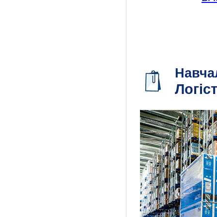
Навча
Логіс