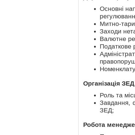
Основні на
регулюванн
Митно-тари
Заходи нет
Валютне ре
Податкове 
Адміністрат
правопоруш
Номенклату
Організація ЗЕД
Роль та міс
Завдання, ф
ЗЕД;
Робота менедже