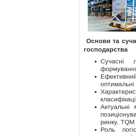
Основи та суча
господарства
Сучасні л
формуванн
Ефективни
оптимальні
Характерис
класифікаці
Актуальні 
позиціонув
ринку. TQM 
Роль логі