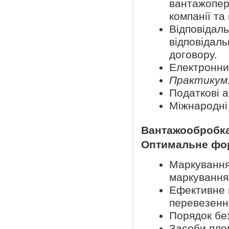
вантажопе
компанії та
Відповідал
відповіда
договору.
Електронни
Практикум
Податкові а
Міжнародні
Вантажообробка
Оптимальне фор
Маркування
маркування.
Ефективне п
перевезенн
Порядок без
Засоби пло