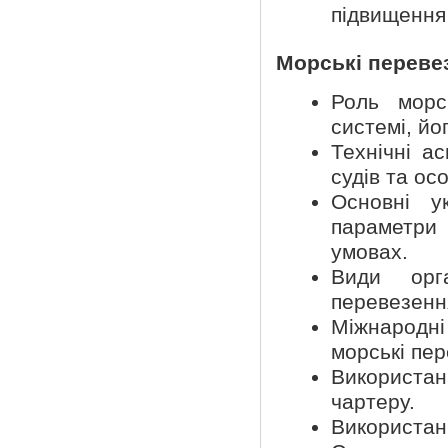
підвищення 
Морські переве
Роль морс
системі, йо
Технічні а
судів та ос
Основні ук
параметри
умовах.
Види орга
перевезення
Міжнародн
морські пе
Використан
чартеру.
Використан