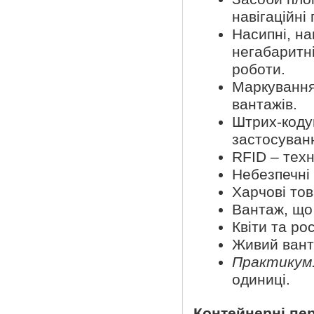
навігаційні
Насипні, на
негабаритн
роботи.
Маркування
вантажів.
Штрих-кодув
застосуван
RFID – техн
Небезпечні
Харчові това
Вантаж, що
Квіти та ро
Живий ван
Практикум
одиниці.
Контейнерні пе